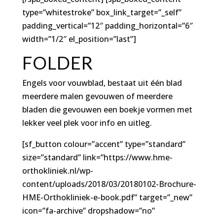
type=”whitestroke” box_link_target=”_self”
padding_vertical=”12″ padding_horizontal=”6″
width=”1/2″ el_position=”last”]
FOLDER
Engels voor vouwblad, bestaat uit één blad
meerdere malen gevouwen of meerdere
bladen die gevouwen een boekje vormen met
lekker veel plek voor info en uitleg.
[sf_button colour=”accent” type=”standard”
size=”standard” link=”https://www.hme-
orthokliniek.nl/wp-
content/uploads/2018/03/20180102-Brochure-
HME-Orthokliniek-e-book.pdf” target=”_new”
icon=”fa-archive” dropshadow=”no”