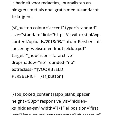
is bedoelt voor redacties, journalisten en
bloggers met als doel gratis media-aandacht
te krijgen.
[sf_button colour=”accent” type=”standard”
size=”standard” link=”https://ikwiltekst.nl/wp-
content/uploads/2018/03/Totum-Persbericht-
lancering-website-en-knutselclub.pdf”
target=”_new” icon=”fa-archive”
dropshadow=”no” rounded=”no”
extraclass=””]VOORBEELD
PERSBERICHT[/sf_button]
[/spb_boxed_content] [spb_blank_spacer
height=”50px” responsive_vis=”hidden-
xs_hidden-sm” width=”1/1″ el_position=”first
last”] [spb_boxed_content type=”whitestroke”