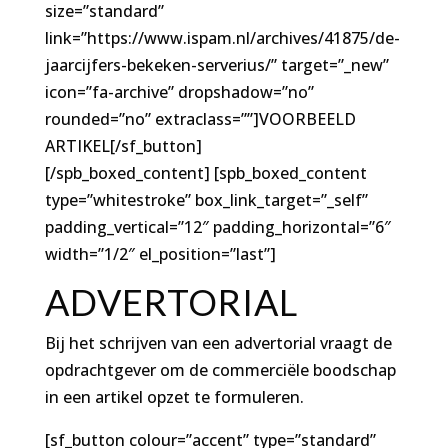
size=”standard”
link=”https://www.ispam.nl/archives/41875/de-
jaarcijfers-bekeken-serverius/” target=”_new”
icon=”fa-archive” dropshadow=”no”
rounded=”no” extraclass=””]VOORBEELD
ARTIKEL[/sf_button]
[/spb_boxed_content] [spb_boxed_content
type=”whitestroke” box_link_target=”_self”
padding_vertical=”12″ padding_horizontal=”6″
width=”1/2″ el_position=”last”]
ADVERTORIAL
Bij het schrijven van een advertorial vraagt de
opdrachtgever om de commerciële boodschap
in een artikel opzet te formuleren.
[sf_button colour=”accent” type=”standard”