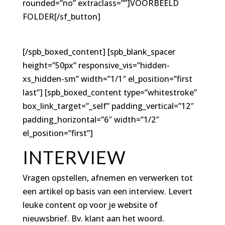
rounded=”no” extraclass=””]VOORBEELD
FOLDER[/sf_button]
[/spb_boxed_content] [spb_blank_spacer
height=”50px” responsive_vis=”hidden-
xs_hidden-sm” width=”1/1″ el_position=”first
last”] [spb_boxed_content type=”whitestroke”
box_link_target=”_self” padding_vertical=”12″
padding_horizontal=”6″ width=”1/2″
el_position=”first”]
INTERVIEW
Vragen opstellen, afnemen en verwerken tot
een artikel op basis van een interview. Levert
leuke content op voor je website of
nieuwsbrief. Bv. klant aan het woord.