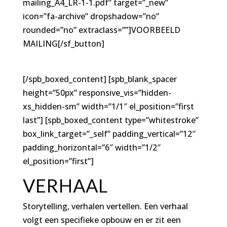
mailing_A4_LR-1-1.pdf” target=”_new”
icon=”fa-archive” dropshadow=”no”
rounded=”no” extraclass=””]VOORBEELD
MAILING[/sf_button]
[/spb_boxed_content] [spb_blank_spacer
height=”50px” responsive_vis=”hidden-
xs_hidden-sm” width=”1/1″ el_position=”first
last”] [spb_boxed_content type=”whitestroke”
box_link_target=”_self” padding_vertical=”12″
padding_horizontal=”6″ width=”1/2″
el_position=”first”]
VERHAAL
Storytelling, verhalen vertellen. Een verhaal
volgt een specifieke opbouw en er zit een