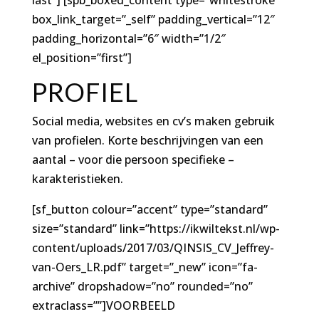
box_link_target=”_self” padding_vertical=”12″
padding_horizontal=”6″ width=”1/2″
el_position=”first”]
PROFIEL
Social media, websites en cv’s maken gebruik
van profielen. Korte beschrijvingen van een
aantal – voor die persoon specifieke –
karakteristieken.
[sf_button colour=”accent” type=”standard”
size=”standard” link=”https://ikwiltekst.nl/wp-
content/uploads/2017/03/QINSIS_CV_Jeffrey-
van-Oers_LR.pdf” target=”_new” icon=”fa-
archive” dropshadow=”no” rounded=”no”
extraclass=””]VOORBEELD