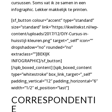
cursussen. Soms vat ik ze samen in een
infographic. Lekker makkelijk te printen.
[sf_button colour=”accent” type=”standard”
size=”standard” link=”https://ikwiltekst.nl/wp-
content/uploads/2017/12/DIY-Cursus-in-
huisstijl-kleuren.png” target=”_self” icon=””
dropshadow=”no” rounded=”no”
extraclass=””]BEKIJK
INFOGRAPHIC[/sf_button]
[/spb_boxed_content] [spb_boxed_content
type=”whitestroke” box_link_target=”_self”
padding_vertical=”12″ padding_horizontal=”6″
width=”1/2″ el_position=”last”]
CORRESPONDENTI
E