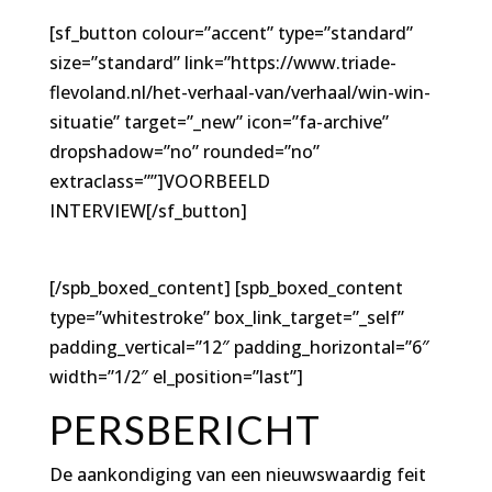
[sf_button colour=”accent” type=”standard”
size=”standard” link=”https://www.triade-
flevoland.nl/het-verhaal-van/verhaal/win-win-
situatie” target=”_new” icon=”fa-archive”
dropshadow=”no” rounded=”no”
extraclass=””]VOORBEELD
INTERVIEW[/sf_button]
[/spb_boxed_content] [spb_boxed_content
type=”whitestroke” box_link_target=”_self”
padding_vertical=”12″ padding_horizontal=”6″
width=”1/2″ el_position=”last”]
PERSBERICHT
De aankondiging van een nieuwswaardig feit