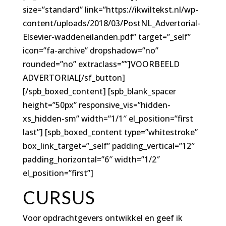
size=”standard” link=”https://ikwiltekst.nl/wp-
content/uploads/2018/03/PostNL_Advertorial-
Elsevier-waddeneilanden.pdf” target=”_self”
icon=”fa-archive” dropshadow=”no”
rounded=”no” extraclass=””]VOORBEELD
ADVERTORIAL[/sf_button]
[/spb_boxed_content] [spb_blank_spacer
height=”50px” responsive_vis=”hidden-
xs_hidden-sm” width=”1/1″ el_position=”first
last”] [spb_boxed_content type=”whitestroke”
box_link_target=”_self” padding_vertical=”12″
padding_horizontal=”6″ width=”1/2″
el_position=”first”]
CURSUS
Voor opdrachtgevers ontwikkel en geef ik