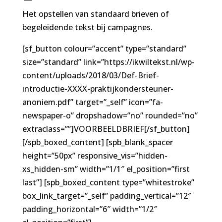
Het opstellen van standaard brieven of
begeleidende tekst bij campagnes.
[sf_button colour=”accent” type=”standard”
size=”standard” link=”https://ikwiltekst.nl/wp-
content/uploads/2018/03/Def-Brief-
introductie-XXXX-praktijkondersteuner-
anoniem.pdf” target=”_self” icon=”fa-
newspaper-o” dropshadow=”no” rounded=”no”
extraclass=””]VOORBEELDBRIEF[/sf_button]
[/spb_boxed_content] [spb_blank_spacer
height=”50px” responsive_vis=”hidden-
xs_hidden-sm” width=”1/1″ el_position=”first
last”] [spb_boxed_content type=”whitestroke”
box_link_target=”_self” padding_vertical=”12″
padding_horizontal=”6″ width=”1/2″