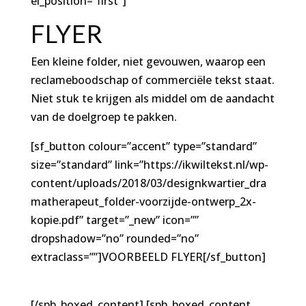
el_position=”first”]
FLYER
Een kleine folder, niet gevouwen, waarop een
reclameboodschap of commerciële tekst staat.
Niet stuk te krijgen als middel om de aandacht
van de doelgroep te pakken.
[sf_button colour=”accent” type=”standard”
size=”standard” link=”https://ikwiltekst.nl/wp-
content/uploads/2018/03/designkwartier_dra
matherapeut_folder-voorzijde-ontwerp_2x-
kopie.pdf” target=”_new” icon=””
dropshadow=”no” rounded=”no”
extraclass=””]VOORBEELD FLYER[/sf_button]
[/spb_boxed_content] [spb_boxed_content