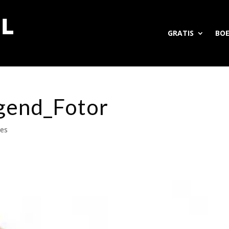
GRATIS
BO
ggend_Fotor
ies