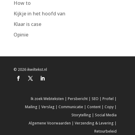
How to
Kijkje in het hoofd van
Klaar is case
Opinie
© 2026 ikwiltekst.nl
Ik zoek
Webteksten
|
Persbericht
|
SEO
|
Profiel
|
Mailing
|
Verslag
|
Communicatie
|
Content
|
Copy
|
Storytelling
|
Social Media
Algemene Voorwaarden
|
Verzending & Levering
|
Retourbeleid