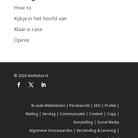
How to
Kijkje in het hoofd van
Klaar is case
Opinie
© 2026 ikwiltekst.nl
Ik zoek
Webteksten
|
Persbericht
|
SEO
|
Profiel
|
Mailing
|
Verslag
|
Communicatie
|
Content
|
Copy
|
Storytelling
|
Social Media
Algemene Voorwaarden
|
Verzending & Levering
|