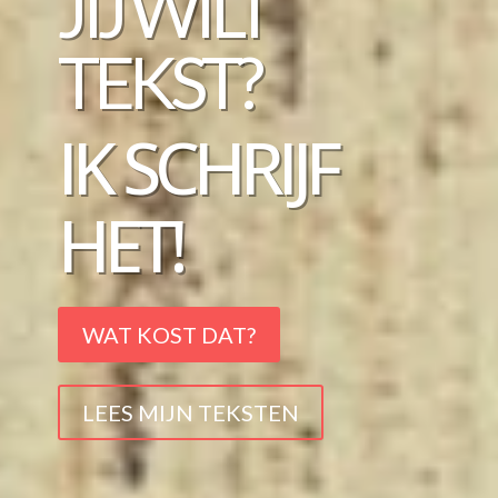
JIJ WILT
TEKST?
IK SCHRIJF
HET!
WAT KOST DAT?
LEES MIJN TEKSTEN