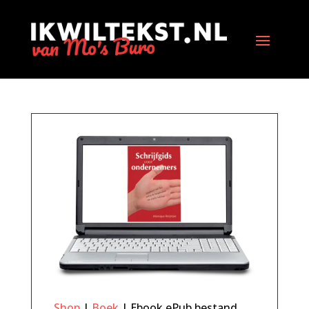
Shop
|
Boek
| Ebook ePub bestand