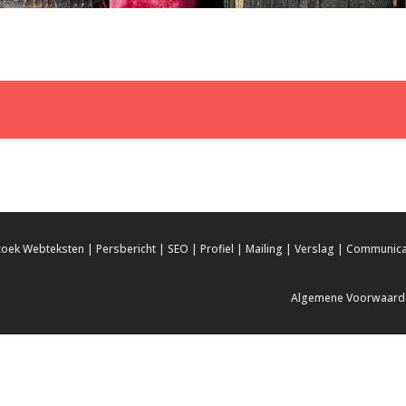
 zoek
Webteksten
|
Persbericht
|
SEO
|
Profiel
|
Mailing
|
Verslag
|
Communica
Algemene Voorwaard