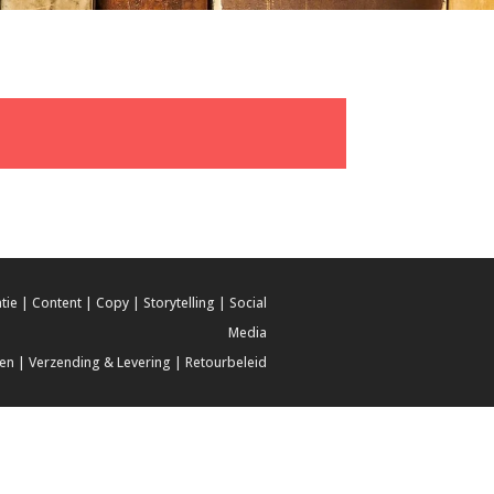
tie
|
Content
|
Copy
|
Storytelling
|
Social
Media
en
|
Verzending & Levering
|
Retourbeleid